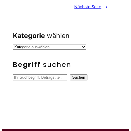
Nächste Seite
→
Kategorie
wählen
Begriff
suchen
S
Suchen
u
c
h
e
n