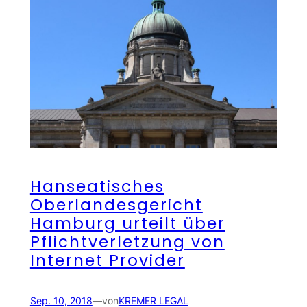
Hanseatisches
Oberlandesgericht
Hamburg urteilt über
Pflichtverletzung von
Internet Provider
Sep. 10, 2018
—
von
KREMER LEGAL