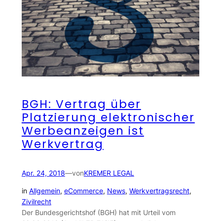
BGH: Vertrag über
Platzierung elektronischer
Werbeanzeigen ist
Werkvertrag
Apr. 24, 2018
—
von
KREMER LEGAL
in
Allgemein
, 
eCommerce
, 
News
, 
Werkvertragsrecht
, 
Zivilrecht
Der Bundesgerichtshof (BGH) hat mit Urteil vom