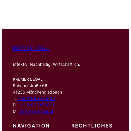
u
c
h
e
n
KREMER LEGAL
Effektiv. Nachhaltig. Wirtschaftlich.
KREMER LEGAL
Bahnhofstraße 66
41236 Mönchengladbach
T:
+49 2166 1470500
F:
+49 2166 1470501
M:
info@kremer.legal
NAVIGATION
RECHTLICHES