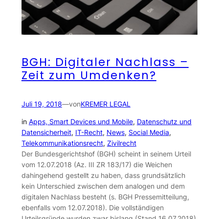
BGH: Digitaler Nachlass –
Zeit zum Umdenken?
Juli 19, 2018
—
von
KREMER LEGAL
in
Apps, Smart Devices und Mobile
, 
Datenschutz und
Datensicherheit
, 
IT-Recht
, 
News
, 
Social Media
, 
Telekommunikationsrecht
, 
Zivilrecht
Der Bundesgerichtshof (BGH) scheint in seinem Urteil
vom 12.07.2018 (Az. III ZR 183/17) die Weichen
dahingehend gestellt zu haben, dass grundsätzlich
kein Unterschied zwischen dem analogen und dem
digitalen Nachlass besteht (s. BGH Pressemitteilung,
ebenfalls vom 12.07.2018). Die vollständigen
Urteilsgründe wurden zwar bislang (Stand 16.07.2018)