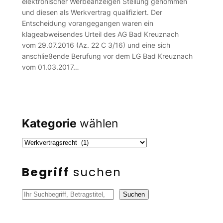
elektronischer Werbeanzeigen Stellung genommen
und diesen als Werkvertrag qualifiziert. Der
Entscheidung vorangegangen waren ein
klageabweisendes Urteil des AG Bad Kreuznach
vom 29.07.2016 (Az. 22 C 3/16) und eine sich
anschließende Berufung vor dem LG Bad Kreuznach
vom 01.03.2017…
Kategorie
wählen
Begriff
suchen
S
Suchen
u
c