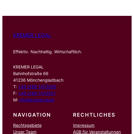
h
e
n
KREMER LEGAL
Effektiv. Nachhaltig. Wirtschaftlich.
KREMER LEGAL
Bahnhofstraße 66
41236 Mönchengladbach
T:
+49 2166 1470500
F:
+49 2166 1470501
M:
info@kremer.legal
NAVIGATION
RECHTLICHES
Rechtsgebiete
Impressum
Unser Team
AGB für Veranstaltungen