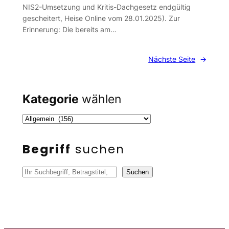
NIS2-Umsetzung und Kritis-Dachgesetz endgültig
gescheitert, Heise Online vom 28.01.2025). Zur
Erinnerung: Die bereits am…
Nächste Seite
→
Kategorie
wählen
Begriff
suchen
S
Suchen
u
c
h
e
n