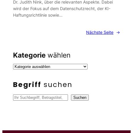
Dr. Judith Nink, über die relevanten Aspekte. Dabei
wird der Fokus auf dem Datenschutzrecht, der KI-
Haftungsrichtlinie sowie…
Nächste Seite
→
Kategorie
wählen
Begriff
suchen
S
Suchen
u
c
h
e
n