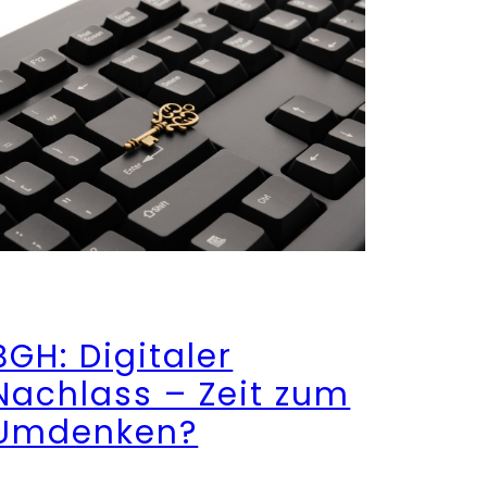
BGH: Digitaler
Nachlass – Zeit zum
Umdenken?