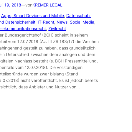
uli 19, 2018
—
von
KREMER LEGAL
n
Apps, Smart Devices und Mobile
, 
Datenschutz
nd Datensicherheit
, 
IT-Recht
, 
News
, 
Social Media
, 
elekommunikationsrecht
, 
Zivilrecht
er Bundesgerichtshof (BGH) scheint in seinem
rteil vom 12.07.2018 (Az. III ZR 183/17) die Weichen
ahingehend gestellt zu haben, dass grundsätzlich
ein Unterschied zwischen dem analogen und dem
igitalen Nachlass besteht (s. BGH Pressemitteilung,
benfalls vom 12.07.2018). Die vollständigen
rteilsgründe wurden zwar bislang (Stand
6.07.2018) nicht veröffentlicht. Es ist jedoch bereits
rsichtlich, dass Anbieter und Nutzer von…