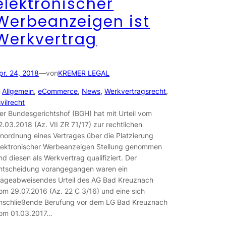
elektronischer
Werbeanzeigen ist
Werkvertrag
pr. 24, 2018
—
von
KREMER LEGAL
n
Allgemein
, 
eCommerce
, 
News
, 
Werkvertragsrecht
, 
ivilrecht
er Bundesgerichtshof (BGH) hat mit Urteil vom
2.03.2018 (Az. VII ZR 71/17) zur rechtlichen
inordnung eines Vertrages über die Platzierung
lektronischer Werbeanzeigen Stellung genommen
nd diesen als Werkvertrag qualifiziert. Der
ntscheidung vorangegangen waren ein
lageabweisendes Urteil des AG Bad Kreuznach
om 29.07.2016 (Az. 22 C 3/16) und eine sich
nschließende Berufung vor dem LG Bad Kreuznach
om 01.03.2017…