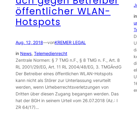
uch gegen Betreiber
J
öffentlicher WLAN-
i
Hotspots
u
T
D
Aug. 12, 2018
—
von
KREMER LEGAL
U
d
in
News
, 
Telemedienrecht
k
Zentrale Normen: § 7 TMG n.F., § 8 TMG n. F., Art. 8
d
RL 2001/29/EG, Art. 11 RL 2004/48/EG, 3. TMGÄndG
e
Der Betreiber eines öffentlichen WLAN-Hotspots
U
kann nicht als Störer zur Unterlassung verurteilt
1
werden, wenn Urheberrechtsverletzungen von
e
Dritten über diesen Zugang begangen werden. Das
hat der BGH in seinem Urteil vom 26.07.2018 (Az.: I
ZR 64/17)…