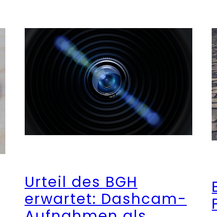
Urteil des BGH
erwartet: Dashcam-
Aufnahmen als