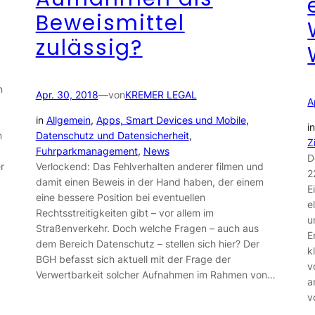
Beweismittel
zulässig?
n
Apr. 30, 2018
—
von
KREMER LEGAL
A
in
Allgemein
, 
Apps, Smart Devices und Mobile
, 
i
Datenschutz und Datensicherheit
, 
n
Z
Fuhrparkmanagement
, 
News
D
Verlockend: Das Fehlverhalten anderer filmen und
r
2
damit einen Beweis in der Hand haben, der einem
E
eine bessere Position bei eventuellen
e
Rechtsstreitigkeiten gibt – vor allem im
u
Straßenverkehr. Doch welche Fragen – auch aus
E
dem Bereich Datenschutz – stellen sich hier? Der
k
BGH befasst sich aktuell mit der Frage der
v
Verwertbarkeit solcher Aufnahmen im Rahmen von…
a
v