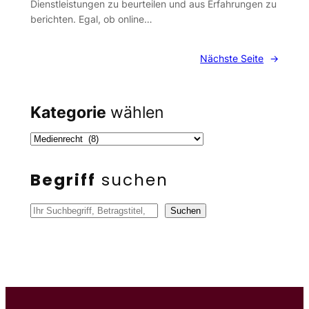
Dienstleistungen zu beurteilen und aus Erfahrungen zu
berichten. Egal, ob online…
Nächste Seite
→
Kategorie
wählen
Begriff
suchen
S
Suchen
u
c
h
e
n