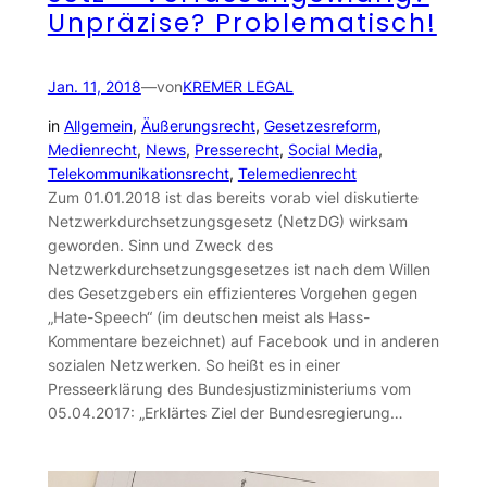
Unpräzise? Problematisch!
Jan. 11, 2018
—
von
KREMER LEGAL
in
Allgemein
, 
Äußerungsrecht
, 
Gesetzesreform
, 
Medienrecht
, 
News
, 
Presserecht
, 
Social Media
, 
Telekommunikationsrecht
, 
Telemedienrecht
Zum 01.01.2018 ist das bereits vorab viel diskutierte
Netzwerkdurchsetzungsgesetz (NetzDG) wirksam
geworden. Sinn und Zweck des
Netzwerkdurchsetzungsgesetzes ist nach dem Willen
des Gesetzgebers ein effizienteres Vorgehen gegen
„Hate-Speech“ (im deutschen meist als Hass-
Kommentare bezeichnet) auf Facebook und in anderen
sozialen Netzwerken. So heißt es in einer
Presseerklärung des Bundesjustizministeriums vom
05.04.2017: „Erklärtes Ziel der Bundesregierung…