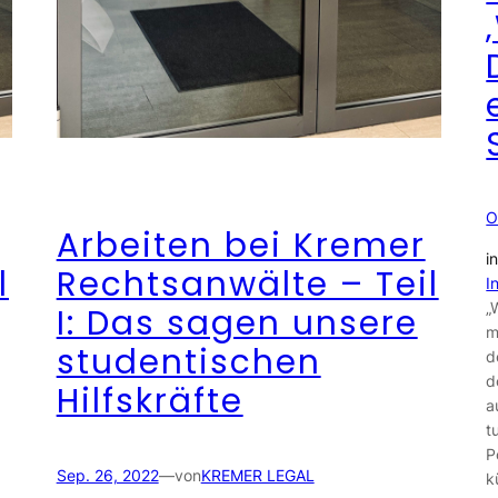
O
Arbeiten bei Kremer
i
l
Rechtsanwälte – Teil
I
„
I: Das sagen unsere
m
studentischen
d
d
Hilfskräfte
a
t
P
Sep. 26, 2022
—
von
KREMER LEGAL
k