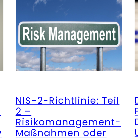
NIS-2-Richtlinie: Teil
t
2 –
Risikomanagement-
w
Maßnahmen oder