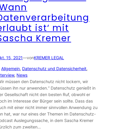
‚Wann
Datenverarbeitung
erlaubt ist‘ mit
Sascha Kremer
kt. 15, 2021
—
von
KREMER LEGAL
n
Allgemein
, 
Datenschutz und Datensicherheit
, 
nterview
, 
News
Wir müssen den Datenschutz nicht lockern, wir
üssen ihn nur anwenden.“ Datenschutz genießt in
er Gesellschaft nicht den besten Ruf, obwohl er
och im Interesse der Bürger sein sollte. Dass das
uch mit einer nicht immer sinnvollen Anwendung zu
un hat, war nur eines der Themen im Datenschutz-
odcast Auslegungssache, in dem Sascha Kremer
ürzlich zum zweiten…