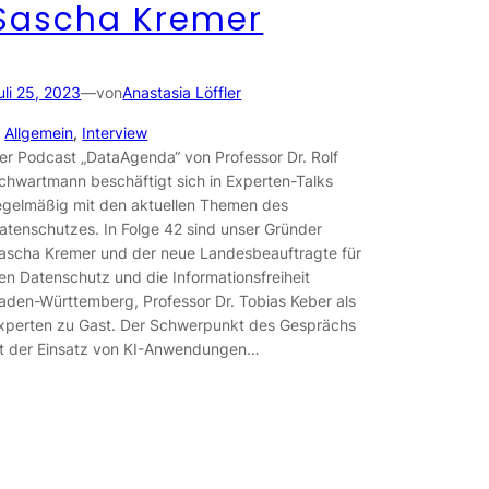
Sascha Kremer
uli 25, 2023
—
von
Anastasia Löffler
n
Allgemein
, 
Interview
er Podcast „DataAgenda“ von Professor Dr. Rolf
chwartmann beschäftigt sich in Experten-Talks
egelmäßig mit den aktuellen Themen des
atenschutzes. In Folge 42 sind unser Gründer
ascha Kremer und der neue Landesbeauftragte für
en Datenschutz und die Informationsfreiheit
aden-Württemberg, Professor Dr. Tobias Keber als
xperten zu Gast. Der Schwerpunkt des Gesprächs
st der Einsatz von KI-Anwendungen…