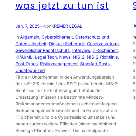
was jetzt zu tun ist
J
Jan. 7, 2025
—
von
KREMER LEGAL
i
in
Allgemein
, 
Cybersicherheit
, 
Datenschutz und
D
Datensicherheit
, 
Digitale Sicherheit
, 
Gesetzesreform
, 
S
Gewerblicher Rechtsschutz
, 
Interview
, 
IT-Sicherheit
, 
r
KI/AI/ML
, 
Legal Tech
, 
News
, 
NIS-2
, 
NIS-2-Richtlinie
, 
D
Post Types
, 
Risikomanagement
, 
Standart Posts
, 
S
Uncategorized
d
Fällt ein Unternehmen in den Anwendungsbereich
B
der NIS-2-Richtlinie / des BSIG (siehe bereits NIS-2-
E
Richtlinie: Teil 1 – Einführung und Status der
i
Umsetzung) müssen sie bestimmte Mindest-
Risikomanagementmaßnahmen (siehe nachfolgend
Risikomanagementmaßnahmen) im Hinblick auf die
IT-Sicherheit und die Cyberresilienz umsetzen und
haben zudem weitere Pflichten (siehe nachfolgend
Sonstige Pflichten). Hinweis: Die nachfolgende