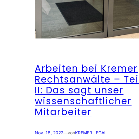
Arbeiten bei Kremer
Rechtsanwälte – Tei
II: Das sagt unser
wissenschaftlicher
Mitarbeiter
Nov. 18, 2022
—
von
KREMER LEGAL