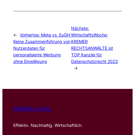
Nächste:
←
Vorherige:
Meta vs. EuGH:
WirtschaftsWoche:
Keine Zusammenführung von
KREMER
Nutzerdaten für
RECHTSANWÄLTE ist
personalisierte Werbung
TOP Kanzlei für
ohne Einwilligung
Datenschutzrecht 2023
→
KREMER LEGAL
Effektiv. Nachhaltig. Wirtschaftlich.