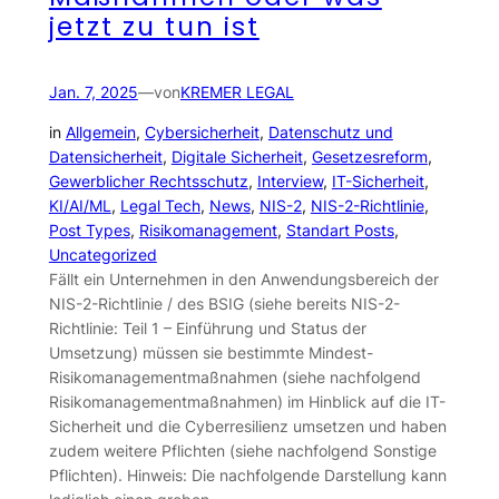
jetzt zu tun ist
Jan. 7, 2025
—
von
KREMER LEGAL
in
Allgemein
, 
Cybersicherheit
, 
Datenschutz und
Datensicherheit
, 
Digitale Sicherheit
, 
Gesetzesreform
, 
Gewerblicher Rechtsschutz
, 
Interview
, 
IT-Sicherheit
, 
KI/AI/ML
, 
Legal Tech
, 
News
, 
NIS-2
, 
NIS-2-Richtlinie
, 
Post Types
, 
Risikomanagement
, 
Standart Posts
, 
Uncategorized
Fällt ein Unternehmen in den Anwendungsbereich der
NIS-2-Richtlinie / des BSIG (siehe bereits NIS-2-
Richtlinie: Teil 1 – Einführung und Status der
Umsetzung) müssen sie bestimmte Mindest-
Risikomanagementmaßnahmen (siehe nachfolgend
Risikomanagementmaßnahmen) im Hinblick auf die IT-
Sicherheit und die Cyberresilienz umsetzen und haben
zudem weitere Pflichten (siehe nachfolgend Sonstige
Pflichten). Hinweis: Die nachfolgende Darstellung kann