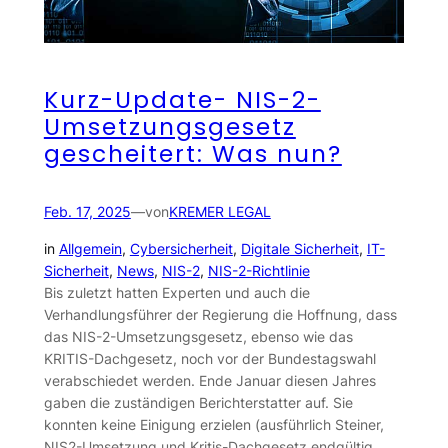
Kurz-Update- NIS-2-
Umsetzungsgesetz
gescheitert: Was nun?
Feb. 17, 2025
—
von
KREMER LEGAL
in
Allgemein
, 
Cybersicherheit
, 
Digitale Sicherheit
, 
IT-
Sicherheit
, 
News
, 
NIS-2
, 
NIS-2-Richtlinie
Bis zuletzt hatten Experten und auch die
Verhandlungsführer der Regierung die Hoffnung, dass
das NIS-2-Umsetzungsgesetz, ebenso wie das
KRITIS-Dachgesetz, noch vor der Bundestagswahl
verabschiedet werden. Ende Januar diesen Jahres
gaben die zuständigen Berichterstatter auf. Sie
konnten keine Einigung erzielen (ausführlich Steiner,
NIS2-Umsetzung und Kritis-Dachgesetz endgültig