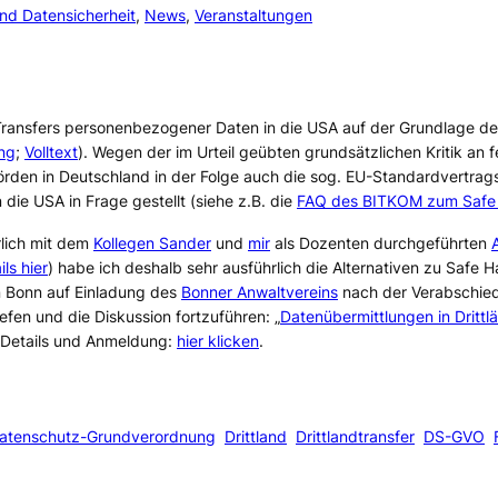
nd Datensicherheit
, 
News
, 
Veranstaltungen
Transfers personenbezogener Daten in die USA auf der Grundlage d
ung
;
Volltext
). Wegen der im Urteil geübten grundsätzlichen Kritik an
rden in Deutschland in der Folge auch die sog. EU-Standardvertrags
 die USA in Frage gestellt (siehe z.B. die
FAQ des BITKOM zum Safe H
lich mit dem
Kollegen Sander
und
mir
als Dozenten durchgeführten
ils hier
) habe ich deshalb sehr ausführlich die Alternativen zu Safe 
in Bonn auf Einladung des
Bonner Anwaltvereins
nach der Verabschied
iefen und die Diskussion fortzuführen: „
Datenübermittlungen in Drittl
– Details und Anmeldung:
hier klicken
.
atenschutz-Grundverordnung
Drittland
Drittlandtransfer
DS-GVO