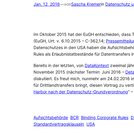
Jan. 12, 2016
—
von
Sascha Kremer
in
Datenschutz u
Im Oktober 2015 hat der EuGH entschieden, dass 
(EuGH, Urt. v. 6.10.2015 – C-362,14;
Pressemitteil
Datenschutzes in den USA haben die Aufsichtsbehö
Rules als Erlaubnistatbestände für Datentransfers in
Bereits in der letzten, von
DataKontext
zweimal jähr
November 2015 (nächster Termin: Juni 2016 –
Deta
diskutiert. Es freut mich, nunmehr am 24.02.2016 
für Drittlandtransfers bringt, diesen Vortrag zu vert
Harbor nach der Datenschutz-Grundverordnung
“ 
Aufsichtsbehörde
BCR
Binding Corporate Rules
D
Standardvertragsklauseln
USA