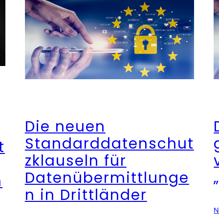
Die neuen
Standarddatenschut
t
zklauseln für
Datenübermittlunge
n
n in Drittländer
N