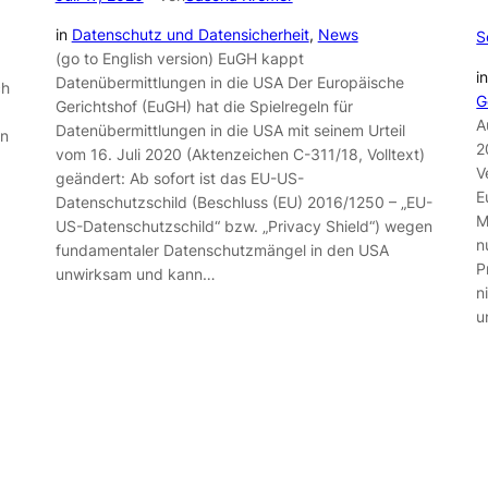
in
Datenschutz und Datensicherheit
, 
News
S
(go to English version) EuGH kappt
i
Datenübermittlungen in die USA Der Europäische
ch
G
Gerichtshof (EuGH) hat die Spielregeln für
A
Datenübermittlungen in die USA mit seinem Urteil
in
2
vom 16. Juli 2020 (Aktenzeichen C-311/18, Volltext)
V
geändert: Ab sofort ist das EU-US-
E
Datenschutzschild (Beschluss (EU) 2016/1250 – „EU-
M
US-Datenschutzschild“ bzw. „Privacy Shield“) wegen
n
fundamentaler Datenschutzmängel in den USA
P
unwirksam und kann…
n
u