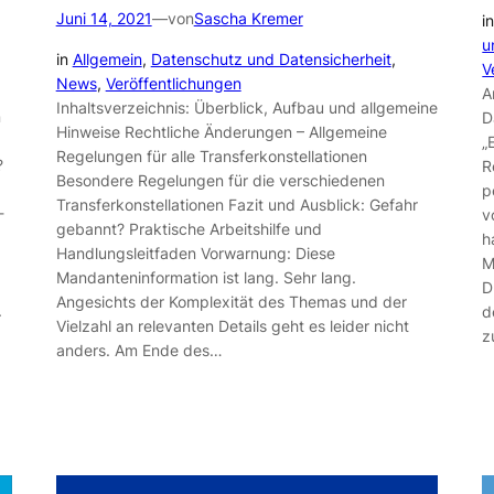
Juni 14, 2021
—
von
Sascha Kremer
i
u
in
Allgemein
, 
Datenschutz und Datensicherheit
, 
V
News
, 
Veröffentlichungen
A
Inhaltsverzeichnis: Überblick, Aufbau und allgemeine
n
D
Hinweise Rechtliche Änderungen – Allgemeine
„
Regelungen für alle Transferkonstellationen
?
R
Besondere Regelungen für die verschiedenen
p
Transferkonstellationen Fazit und Ausblick: Gefahr
-
v
gebannt? Praktische Arbeitshilfe und
h
Handlungsleitfaden Vorwarnung: Diese
M
Mandanteninformation ist lang. Sehr lang.
D
Angesichts der Komplexität des Themas und der
.
d
Vielzahl an relevanten Details geht es leider nicht
z
anders. Am Ende des…