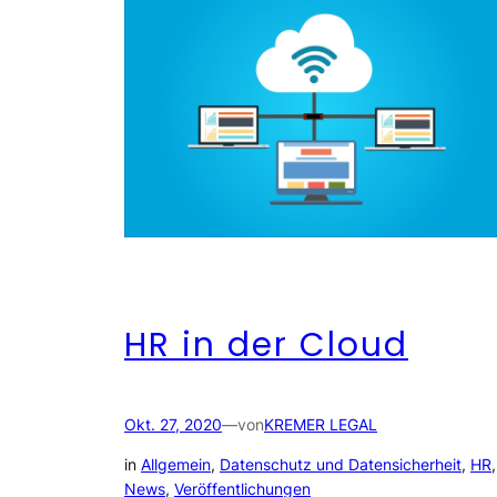
HR in der Cloud
Okt. 27, 2020
—
von
KREMER LEGAL
in
Allgemein
, 
Datenschutz und Datensicherheit
, 
HR
News
, 
Veröffentlichungen