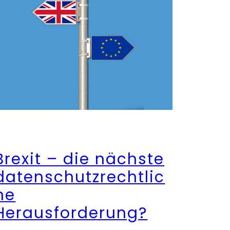
Brexit – die nächste
datenschutzrechtlic
he
Herausforderung?