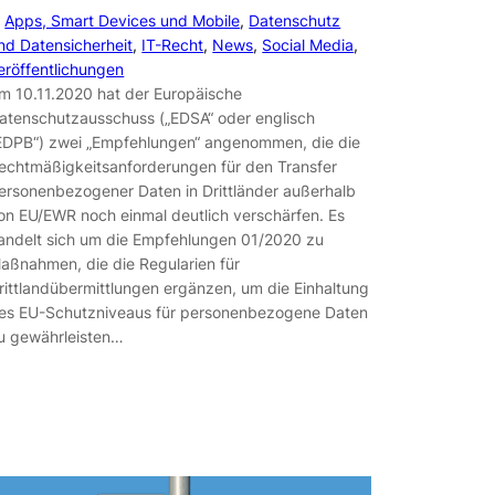
n
Apps, Smart Devices und Mobile
, 
Datenschutz
nd Datensicherheit
, 
IT-Recht
, 
News
, 
Social Media
, 
eröffentlichungen
m 10.11.2020 hat der Europäische
atenschutzausschuss („EDSA“ oder englisch
EDPB“) zwei „Empfehlungen“ angenommen, die die
echtmäßigkeitsanforderungen für den Transfer
ersonenbezogener Daten in Drittländer außerhalb
on EU/EWR noch einmal deutlich verschärfen. Es
andelt sich um die Empfehlungen 01/2020 zu
aßnahmen, die die Regularien für
rittlandübermittlungen ergänzen, um die Einhaltung
es EU-Schutzniveaus für personenbezogene Daten
u gewährleisten…