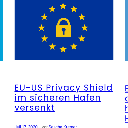
EU-US Privacy Shield
im sicheren Hafen
versenkt
, 
Juli 17, 2020
—
von
Sascha Kremer