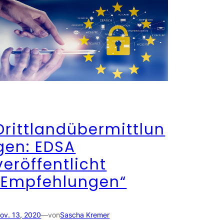
Drittlandübermittlun
gen: EDSA
veröffentlicht
„Empfehlungen“
ov. 13, 2020
—
von
Sascha Kremer