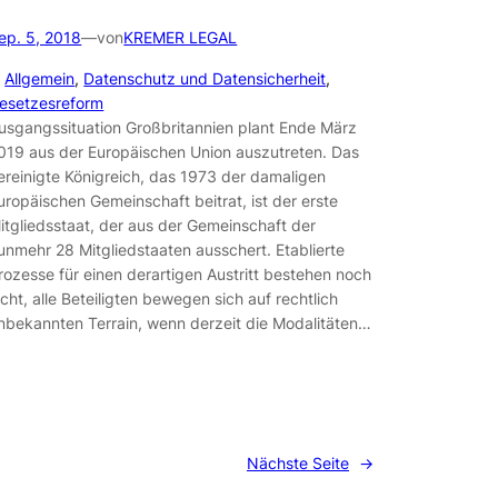
ep. 5, 2018
—
von
KREMER LEGAL
n
Allgemein
, 
Datenschutz und Datensicherheit
, 
esetzesreform
usgangssituation Großbritannien plant Ende März
019 aus der Europäischen Union auszutreten. Das
ereinigte Königreich, das 1973 der damaligen
uropäischen Gemeinschaft beitrat, ist der erste
itgliedsstaat, der aus der Gemeinschaft der
unmehr 28 Mitgliedstaaten ausschert. Etablierte
rozesse für einen derartigen Austritt bestehen noch
icht, alle Beteiligten bewegen sich auf rechtlich
nbekannten Terrain, wenn derzeit die Modalitäten…
Nächste Seite
→