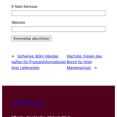
E-Mail-Adresse
Website
←
Vorherige:
BGH: Händler
Nächste:
Folgen des
haften für Produktinformationen
Brexit für Ihren
ihrer Lieferanten
Markenschutz
→
KREMER LEGAL