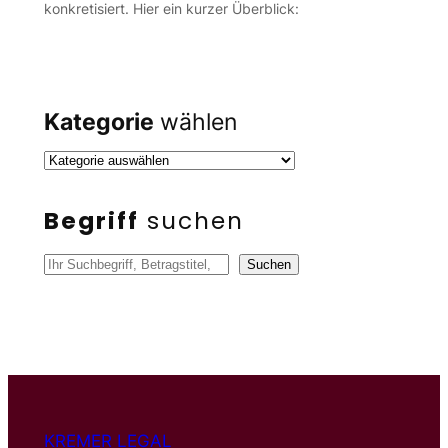
konkretisiert. Hier ein kurzer Überblick:
Kategorie
wählen
Begriff
suchen
S
Suchen
u
c
h
e
n
KREMER LEGAL