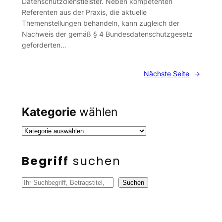
Datenschutzdienstleister. Neben kompetenten
Referenten aus der Praxis, die aktuelle
Themenstellungen behandeln, kann zugleich der
Nachweis der gemäß § 4 Bundesdatenschutzgesetz
geforderten…
Nächste Seite
→
Kategorie
wählen
Begriff
suchen
S
Suchen
u
c
h