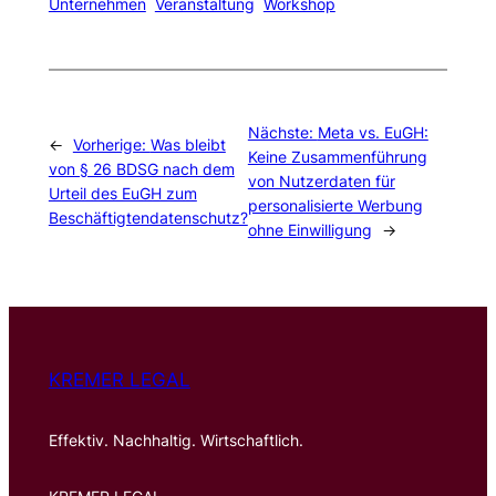
Unternehmen
Veranstaltung
Workshop
Nächste:
Meta vs. EuGH:
←
Vorherige:
Was bleibt
Keine Zusammenführung
von § 26 BDSG nach dem
von Nutzerdaten für
Urteil des EuGH zum
personalisierte Werbung
Beschäftigtendatenschutz?
ohne Einwilligung
→
KREMER LEGAL
Effektiv. Nachhaltig. Wirtschaftlich.