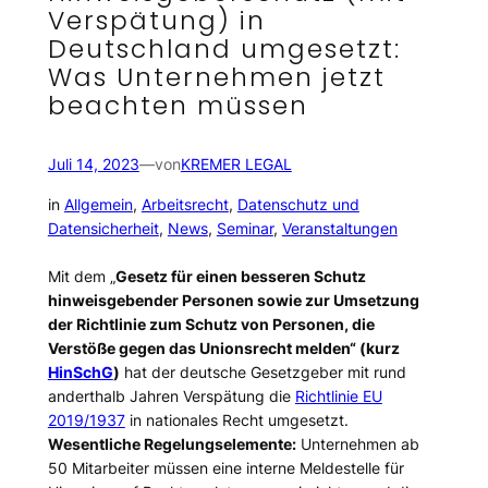
Verspätung) in
Deutschland umgesetzt:
Was Unternehmen jetzt
beachten müssen
Juli 14, 2023
—
von
KREMER LEGAL
in
Allgemein
, 
Arbeitsrecht
, 
Datenschutz und
Datensicherheit
, 
News
, 
Seminar
, 
Veranstaltungen
Mit dem „
Gesetz für einen besseren Schutz
hinweisgebender Personen sowie zur Umsetzung
der Richtlinie zum Schutz von Personen, die
Verstöße gegen das Unionsrecht melden“ (
kurz
HinSchG
)
hat der deutsche Gesetzgeber mit rund
anderthalb Jahren Verspätung die
Richtlinie EU
2019/1937
in nationales Recht umgesetzt.
Wesentliche Regelungselemente:
Unternehmen ab
50 Mitarbeiter müssen eine interne Meldestelle für