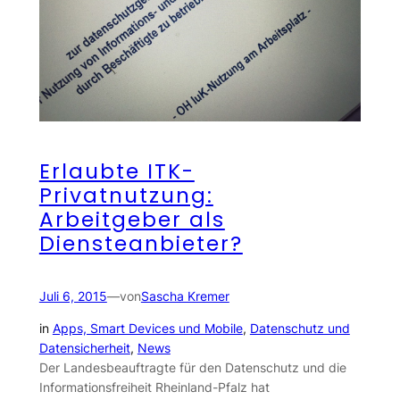
Erlaubte ITK-
Privatnutzung:
Arbeitgeber als
Diensteanbieter?
Juli 6, 2015
—
von
Sascha Kremer
in
Apps, Smart Devices und Mobile
, 
Datenschutz und
Datensicherheit
, 
News
Der Landesbeauftragte für den Datenschutz und die
Informationsfreiheit Rheinland-Pfalz hat