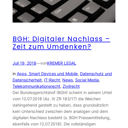
BGH: Digitaler Nachlass –
Zeit zum Umdenken?
Juli 19, 2018
—
von
KREMER LEGAL
in
Apps, Smart Devices und Mobile
, 
Datenschutz und
Datensicherheit
, 
IT-Recht
, 
News
, 
Social Media
, 
Telekommunikationsrecht
, 
Zivilrecht
Der Bundesgerichtshof (BGH) scheint in seinem Urteil
vom 12.07.2018 (Az. III ZR 183/17) die Weichen
dahingehend gestellt zu haben, dass grundsätzlich
kein Unterschied zwischen dem analogen und dem
digitalen Nachlass besteht (s. BGH Pressemitteilung,
ebenfalls vom 12.07.2018). Die vollständigen