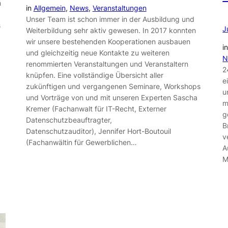
n
in
Allgemein
, 
News
, 
Veranstaltungen
Unser Team ist schon immer in der Ausbildung und
s
J
Weiterbildung sehr aktiv gewesen. In 2017 konnten
wir unsere bestehenden Kooperationen ausbauen
i
und gleichzeitig neue Kontakte zu weiteren
N
renommierten Veranstaltungen und Veranstaltern
2
knüpfen. Eine vollständige Übersicht aller
e
zukünftigen und vergangenen Seminare, Workshops
u
und Vorträge von und mit unseren Experten Sascha
m
Kremer (Fachanwalt für IT-Recht, Externer
g
Datenschutzbeauftragter,
B
Datenschutzauditor), Jennifer Hort-Boutouil
v
(Fachanwältin für Gewerblichen…
A
M