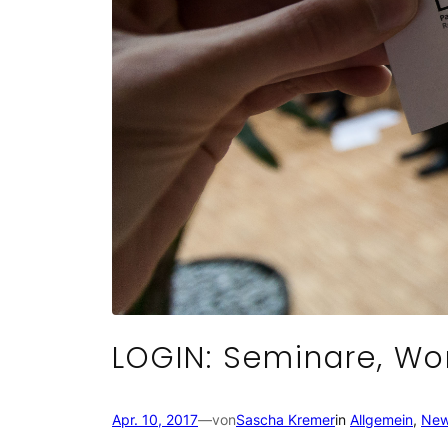
LOGIN: Seminare, Wo
Apr. 10, 2017
—
von
Sascha Kremer
in
Allgemein
, 
Ne