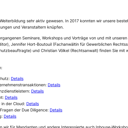
 Weiterbildung sehr aktiv gewesen. In 2017 konnten wir unsere best
tungen und Veranstaltern knüpfen.
d vergangenen Seminare, Workshops und Vorträge von und mit unsere
tor), Jennifer Hort-Boutouil (Fachanwältin für Gewerblichen Rechtss
utzbeauftragte) und Christian Völkel (Rechtsanwalt) finden Sie mit
n:
chutz:
Details
nternehmenstransaktionen:
Details
nzdienstleistern:
Details
ht:
Details
 in der Cloud:
Details
 Fragen der Due Diligence:
Details
g:
Details
en wir für Mandanten und andere Interessierte auch Inhouse-Worksho