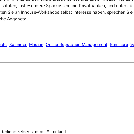
stituten, insbesondere Sparkassen und Privatbanken, und unterstüt
lten Sie an Inhouse-Workshops selbst Interesse haben, sprechen Sie
iche Angebote.
echt
Kalender
Medien
Online Reputation Management
Seminare
V
rderliche Felder sind mit
*
markiert