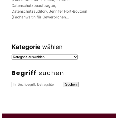
Datenschutzbeauftragter,
Datenschutzauditor), Jennifer Hort-Boutouil
(Fachanwältin für Gewerblichen…
Kategorie
wählen
Begriff
suchen
S
Suchen
u
c
h
e
n