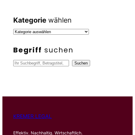
Kategorie
wählen
Begriff
suchen
S
Suchen
u
c
h
e
n
KREMER LEGAL
Effektiv. Nachhaltig. Wirtschaftlich.