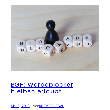
BGH: Werbeblocker
bleiben erlaubt
Mai 3, 2018
—
von
KREMER LEGAL