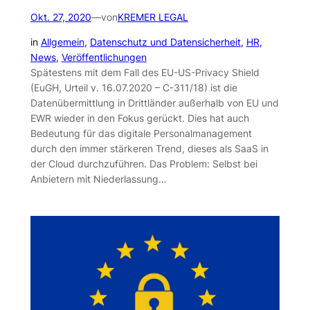
Okt. 27, 2020
—
von
KREMER LEGAL
in
Allgemein
, 
Datenschutz und Datensicherheit
, 
HR
, 
News
, 
Veröffentlichungen
Spätestens mit dem Fall des EU-US-Privacy Shield
(EuGH, Urteil v. 16.07.2020 – C-311/18) ist die
Datenübermittlung in Drittländer außerhalb von EU und
EWR wieder in den Fokus gerückt. Dies hat auch
Bedeutung für das digitale Personalmanagement
durch den immer stärkeren Trend, dieses als SaaS in
der Cloud durchzuführen. Das Problem: Selbst bei
Anbietern mit Niederlassung…