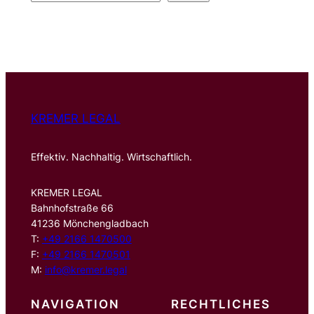
u
c
h
e
n
KREMER LEGAL
Effektiv. Nachhaltig. Wirtschaftlich.
KREMER LEGAL
Bahnhofstraße 66
41236 Mönchengladbach
T:
+49 2166 1470500
F:
+49 2166 1470501
M:
info@kremer.legal
NAVIGATION
RECHTLICHES