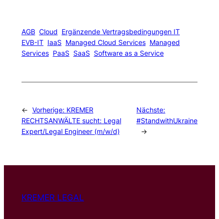
AGB
Cloud
Ergänzende Vertragsbedingungen IT
EVB-IT
IaaS
Managed Cloud Services
Managed
Services
PaaS
SaaS
Software as a Service
←
Vorherige:
KREMER
Nächste:
RECHTSANWÄLTE sucht: Legal
#StandwithUkraine
Expert/Legal Engineer (m/w/d)
→
KREMER LEGAL