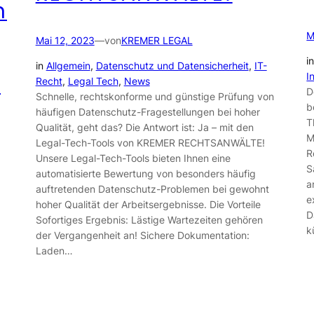
n
M
Mai 12, 2023
—
von
KREMER LEGAL
i
in
Allgemein
, 
Datenschutz und Datensicherheit
, 
IT-
n
I
Recht
, 
Legal Tech
, 
News
D
Schnelle, rechtskonforme und günstige Prüfung von
b
häufigen Datenschutz-Fragestellungen bei hoher
T
Qualität, geht das? Die Antwort ist: Ja – mit den
M
Legal-Tech-Tools von KREMER RECHTSANWÄLTE!
R
Unsere Legal-Tech-Tools bieten Ihnen eine
S
automatisierte Bewertung von besonders häufig
a
auftretenden Datenschutz-Problemen bei gewohnt
e
hoher Qualität der Arbeitsergebnisse. Die Vorteile
D
Sofortiges Ergebnis: Lästige Wartezeiten gehören
k
der Vergangenheit an! Sichere Dokumentation:
Laden…