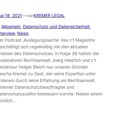
ai 18, 2021
—
von
KREMER LEGAL
n
Allgemein
, 
Datenschutz und Datensicherheit
, 
nterview
, 
News
er Podcast ‚Auslegungssache‘ des c’t Magazins
eschäftigt sich regelmäßig mit den aktuellen
hemen des Datenschutzes. In Folge 38 hatten die
oderatoren Rechtsanwalt Joerg Heidrich und c’t
edakteur Holger Bleich nun unseren Gründer
ascha Kremer zu Gast, der seine Expertise unter
nderem durch seine Erfahrung als Rechtsanwalt,
xterner Datenschutzbeauftragter und
atenschutzauditor beisteuern konnte. Neben einem
ürzlich…