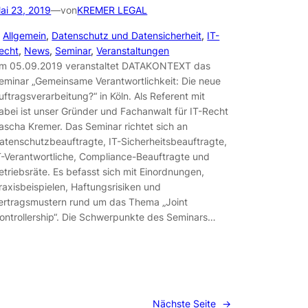
ai 23, 2019
—
von
KREMER LEGAL
n
Allgemein
, 
Datenschutz und Datensicherheit
, 
IT-
echt
, 
News
, 
Seminar
, 
Veranstaltungen
m 05.09.2019 veranstaltet DATAKONTEXT das
eminar „Gemeinsame Verantwortlichkeit: Die neue
uftragsverarbeitung?“ in Köln. Als Referent mit
abei ist unser Gründer und Fachanwalt für IT-Recht
ascha Kremer. Das Seminar richtet sich an
atenschutzbeauftragte, IT-Sicherheitsbeauftragte,
T-Verantwortliche, Compliance-Beauftragte und
etriebsräte. Es befasst sich mit Einordnungen,
raxisbeispielen, Haftungsrisiken und
ertragsmustern rund um das Thema „Joint
ontrollership“. Die Schwerpunkte des Seminars…
Nächste Seite
→