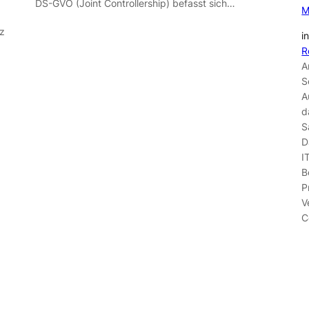
DS-GVO (Joint Controllership) befasst sich…
M
z
i
R
A
S
A
d
S
D
I
B
P
V
C