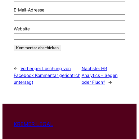
E-Mail-Adresse
Website
←
Vorherige:
Löschung von
Nächste:
HR
Facebook Kommentar gerichtlich
Analytics – Segen
untersagt
oder Fluch?
→
KREMER LEGAL