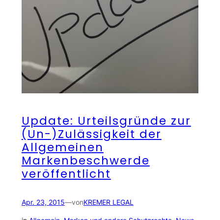
Update: Urteilsgründe zur
(Un-)Zulässigkeit der
Allgemeinen
Markenbeschwerde
veröffentlicht
Apr. 23, 2015
—
von
KREMER LEGAL