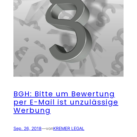
BGH: Bitte um Bewertung
per E-Mail ist unzulässige
Werbung
Sep. 26, 2018
—
von
KREMER LEGAL