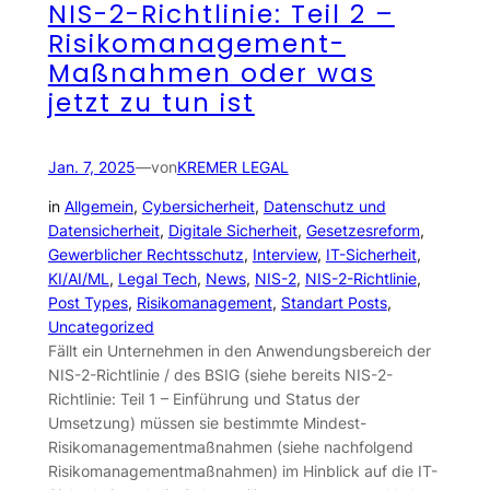
NIS-2-Richtlinie: Teil 2 –
Risikomanagement-
Maßnahmen oder was
jetzt zu tun ist
Jan. 7, 2025
—
von
KREMER LEGAL
in
Allgemein
, 
Cybersicherheit
, 
Datenschutz und
Datensicherheit
, 
Digitale Sicherheit
, 
Gesetzesreform
, 
Gewerblicher Rechtsschutz
, 
Interview
, 
IT-Sicherheit
, 
KI/AI/ML
, 
Legal Tech
, 
News
, 
NIS-2
, 
NIS-2-Richtlinie
, 
Post Types
, 
Risikomanagement
, 
Standart Posts
, 
Uncategorized
Fällt ein Unternehmen in den Anwendungsbereich der
NIS-2-Richtlinie / des BSIG (siehe bereits NIS-2-
Richtlinie: Teil 1 – Einführung und Status der
Umsetzung) müssen sie bestimmte Mindest-
Risikomanagementmaßnahmen (siehe nachfolgend
Risikomanagementmaßnahmen) im Hinblick auf die IT-