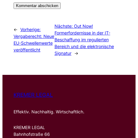
Nächste:
Out Now!
←
Vorherige:
Formerfordernisse in der IT-
Vergaberecht: Neue
Beschaffung im regulierten
EU-Schwellenwerte
Bereich und die elektronische
veröffentlicht
Signatur
→
KREMER LEGAL
Effektiv. Nachhaltig. Wirtschaftlich.
KREMER LEGAL
Bahnhofstraße 66