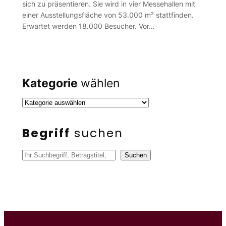
sich zu präsentieren. Sie wird in vier Messehallen mit
einer Ausstellungsfläche von 53.000 m² stattfinden.
Erwartet werden 18.000 Besucher. Vor…
Kategorie
wählen
Begriff
suchen
S
Suchen
u
c
h
e
n