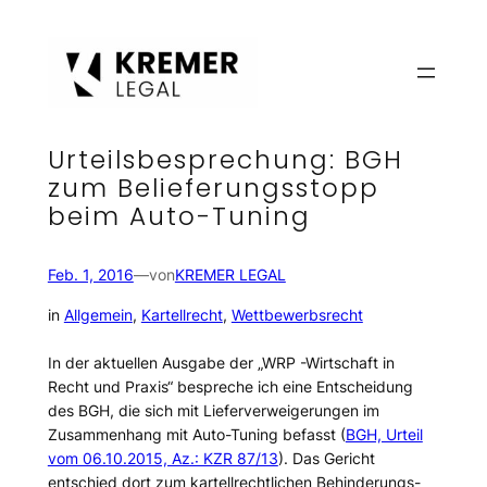
Zum
Inhalt
springen
Urteilsbesprechung: BGH
zum Belieferungsstopp
beim Auto-Tuning
Feb. 1, 2016
—
von
KREMER LEGAL
in
Allgemein
, 
Kartellrecht
, 
Wettbewerbsrecht
In der aktuellen Ausgabe der „WRP -Wirtschaft in
Recht und Praxis“ bespreche ich eine Entscheidung
des BGH, die sich mit Lieferverweigerungen im
Zusammenhang mit Auto-Tuning befasst (
BGH, Urteil
vom 06.10.2015, Az.: KZR 87/13
). Das Gericht
entschied dort zum kartellrechtlichen Behinderungs-