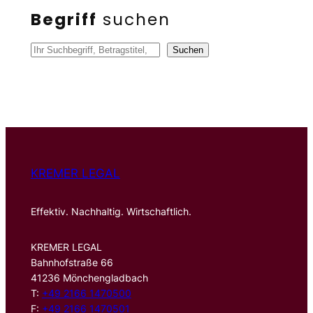
Begriff
suchen
S
Suchen
u
c
h
e
n
KREMER LEGAL
Effektiv. Nachhaltig. Wirtschaftlich.
KREMER LEGAL
Bahnhofstraße 66
41236 Mönchengladbach
T:
+49 2166 1470500
F:
+49 2166 1470501