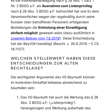
es die Interessenabwägung nach § 28 Abs. 1 Satz 1
Nr. 2 BDSG a.F. als
Ausnahme zum Listenprivileg
nach § 28 Abs. 3 BDSG a.F. betrachtet hat und b) dem
Verantwortlichen wegen der regelmäßig durch seine
Kunden (den betroffenen Personen) erfolgenden
Bestellungen die
Einholung einer Einwilligung
einfach möglich
gewesen wäre (dazu ausführlich in
unserem Beitrag vom 7.8.2018
). Diese Entscheidung
hat der BayVGH bestätigt (Beschl. v. 26.9.2018 – 5 CS
18.1157).
WELCHEN STELLENWERT HABEN DIESE
ENTSCHEIDUNGEN ZUR ALTEN
RECHTSLAGE?
Die wichtigsten Argumente des VG Bayreuth können
im konkreten Einzelfall teilweise abweichend zu
beurteilen sein:
Das VG Bayreuth hat auch die Wertung des § 28
Abs. 3 BDSG a.F. („Listenprivileg“)
herangezogen und Werbung außerhalb des