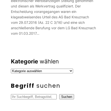
elektronischer Werbeanzeigen Stellung genommen
und diesen als Werkvertrag qualifiziert. Der
Entscheidung vorangegangen waren ein
klageabweisendes Urteil des AG Bad Kreuznach
vom 29.07.2016 (Az. 22 C 3/16) und eine sich
anschließende Berufung vor dem LG Bad Kreuznach
vom 01.03.2017…
Kategorie
wählen
Begriff
suchen
S
Suchen
u
c