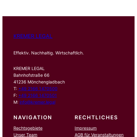
h
e
n
KREMER LEGAL
Effektiv. Nachhaltig. Wirtschaftlich.
KREMER LEGAL
Bahnhofstraße 66
41236 Mönchengladbach
T:
+49 2166 1470500
F:
+49 2166 1470501
M:
info@kremer.legal
NAVIGATION
RECHTLICHES
Rechtsgebiete
Impressum
Unser Team
AGB für Veranstaltungen