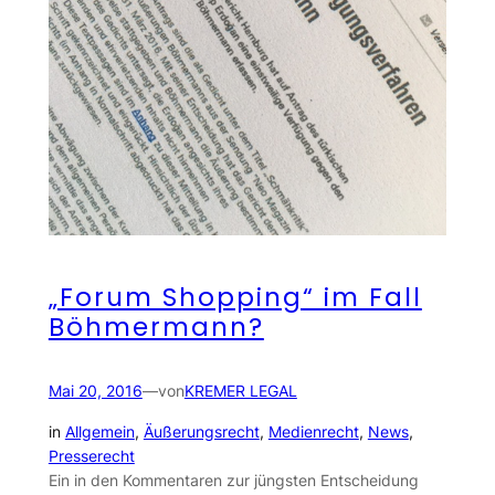
„Forum Shopping“ im Fall
Böhmermann?
Mai 20, 2016
—
von
KREMER LEGAL
in
Allgemein
, 
Äußerungsrecht
, 
Medienrecht
, 
News
, 
Presserecht
Ein in den Kommentaren zur jüngsten Entscheidung