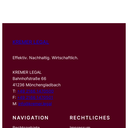
c
h
e
n
KREMER LEGAL
Effektiv. Nachhaltig. Wirtschaftlich.
KREMER LEGAL
Bahnhofstraße 66
41236 Mönchengladbach
T:
+49 2166 1470500
F:
+49 2166 1470501
M:
info@kremer.legal
NAVIGATION
RECHTLICHES
Rechtsgebiete
Impressum