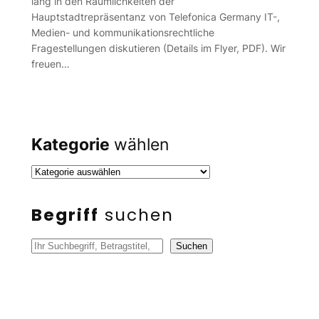
lang in den Räumlichkeiten der
Hauptstadtrepräsentanz von Telefonica Germany IT-,
Medien- und kommunikationsrechtliche
Fragestellungen diskutieren (Details im Flyer, PDF). Wir
freuen…
Kategorie
wählen
Begriff
suchen
S
Suchen
u
c
h
e