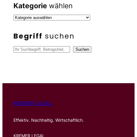
Kategorie
wählen
Begriff
suchen
S
Suchen
u
c
h
e
n
KREMER LEGAL
Effektiv. Nachhaltig. Wirtschaftlich.
KREMER LEGAL