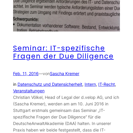
Seminar: IT-spezifische
Fragen der Due Diligence
Feb. 11, 2016
—
von
Sascha Kremer
in
Datenschutz und Datensicherheit
, 
Intern
, 
IT-Recht
, 
Veranstaltungen
Christian Völkel, Head of Legal der d.velop AG, und ich
(Sascha Kremer), werden am am 10. Juni 2016 in
Stuttgart erstmals gemeinsam das Seminar „IT-
spezifische Fragen der Due Diligence“ für die
DeutscheAnwaltAkademie (DAA) halten. In unserer
Praxis haben wir beide festgestellt, dass die IT-