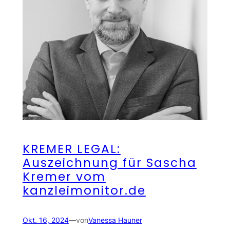
KREMER LEGAL:
Auszeichnung für Sascha
Kremer vom
kanzleimonitor.de
Okt. 16, 2024
—
von
Vanessa Hauner