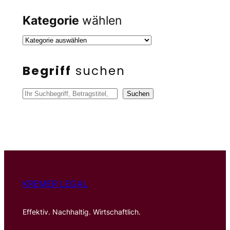
Kategorie
wählen
Begriff
suchen
S
Suchen
u
c
h
e
n
KREMER LEGAL
Effektiv. Nachhaltig. Wirtschaftlich.