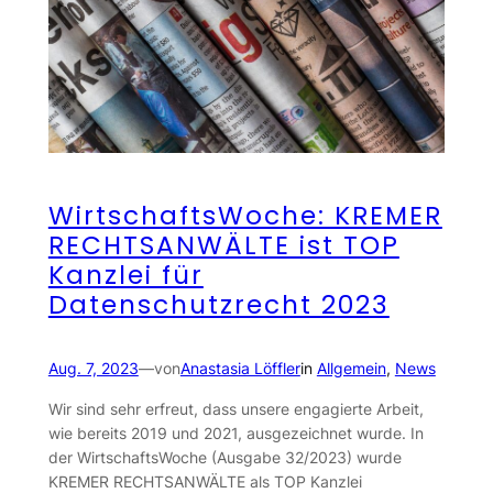
WirtschaftsWoche: KREMER
RECHTSANWÄLTE ist TOP
Kanzlei für
Datenschutzrecht 2023
Aug. 7, 2023
—
von
Anastasia Löffler
in
Allgemein
, 
News
Wir sind sehr erfreut, dass unsere engagierte Arbeit,
wie bereits 2019 und 2021, ausgezeichnet wurde. In
der WirtschaftsWoche (Ausgabe 32/2023) wurde
KREMER RECHTSANWÄLTE als TOP Kanzlei