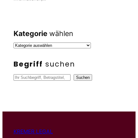
Kategorie
wählen
Begriff
suchen
S
Suchen
u
c
h
e
n
KREMER LEGAL