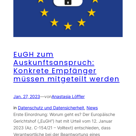
EuGH zum
Auskunftsanspruch:
Konkrete Empfänger
müssen mitgeteilt werden
Jan. 27, 2023
—
von
Anastasia Löffler
in
Datenschutz und Datensicherheit
, 
News
Erste Einordnung: Worum geht es? Der Europäische
Gerichtshof („EuGH“) hat mit Urteil vom 12. Januar
2023 (Az. C-154/21 – Volltext) entschieden, dass
Verantwortliche bei der Beantwortung eines