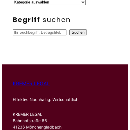
Begriff
suchen
S
Suchen
u
c
h
e
n
KREMER LEGAL
Effektiv. Nachhaltig. Wirtschaftlich.
KREMER LEGAL
Bahnhofstraße 66
41236 Mönchengladbach