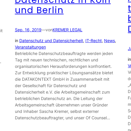
und Berlin
Sep. 16, 2019
—
von
KREMER LEGAL
it
in
Datenschutz und Datensicherheit
, 
IT-Recht
, 
News
, 
Veranstaltungen
J
Betriebliche Datenschutzbeauftragte werden jeden
i
Tag mit neuen technischen, rechtlichen und
-
V
organisatorischen Herausforderungen konfrontiert.
V
Zur Entwicklung praktischer Lösungsansätze bietet
d
die DATAKONTEXT GmbH in Zusammenarbeit mit
„
der Gesellschaft für Datenschutz und
D
Datensicherheit e.V. die Arbeitsgemeinschaft zum
F
betrieblichen Datenschutz an. Die Leitung der
m
Arbeitsgemeinschaft übernehmen unser Gründer
S
und Inhaber Sascha Kremer, selbst externer
D
Datenschutzbeauftragter, und unser Of Counsel…
D
n