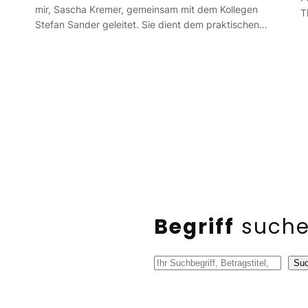
mir, Sascha Kremer, gemeinsam mit dem Kollegen
T
Stefan Sander geleitet. Sie dient dem praktischen…
Begriff
such
S
Su
u
c
h