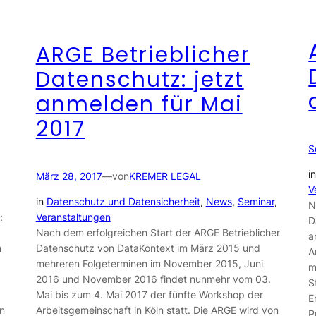
ARGE Betrieblicher
Datenschutz: jetzt
anmelden für Mai
2017
S
i
März 28, 2017
—
von
KREMER LEGAL
V
in
Datenschutz und Datensicherheit
, 
News
, 
Seminar
, 
N
Veranstaltungen
:
D
Nach dem erfolgreichen Start der ARGE Betrieblicher
a
Datenschutz von DataKontext im März 2015 und
n
A
mehreren Folgeterminen im November 2015, Juni
m
2016 und November 2016 findet nunmehr vom 03.
S
Mai bis zum 4. Mai 2017 der fünfte Workshop der
E
Arbeitsgemeinschaft in Köln statt. Die ARGE wird von
n
P