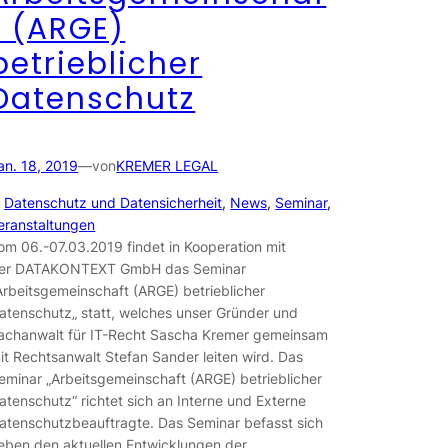
t (ARGE)
betrieblicher
Datenschutz
an. 18, 2019
—
von
KREMER LEGAL
n
Datenschutz und Datensicherheit
, 
News
, 
Seminar
, 
eranstaltungen
om 06.-07.03.2019 findet in Kooperation mit
er DATAKONTEXT GmbH das Seminar
Arbeitsgemeinschaft (ARGE) betrieblicher
atenschutz„ statt, welches unser Gründer und
achanwalt für IT-Recht Sascha Kremer gemeinsam
it Rechtsanwalt Stefan Sander leiten wird. Das
eminar „Arbeitsgemeinschaft (ARGE) betrieblicher
atenschutz“ richtet sich an Interne und Externe
atenschutzbeauftragte. Das Seminar befasst sich
eben den aktuellen Entwicklungen der