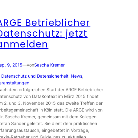
ARGE Betrieblicher
Datenschutz: jetzt
anmelden
ep. 9, 2015
—
von
Sascha Kremer
n
Datenschutz und Datensicherheit
, 
News
, 
eranstaltungen
ach dem erfolgreichen Start der ARGE Betrieblicher
atenschutz von DataKontext im März 2015 findet
m 2. und 3. November 2015 das zweite Treffen der
rbeitsgemeinschaft in Köln statt. Die ARGE wird von
ir, Sascha Kremer, gemeinsam mit dem Kollegen
tefan Sander geleitet. Sie dient dem praktischen
rfahrungsaustausch, eingebettet in Vorträge,
raxis-Ratgeber und Guidelines zu aktuellen