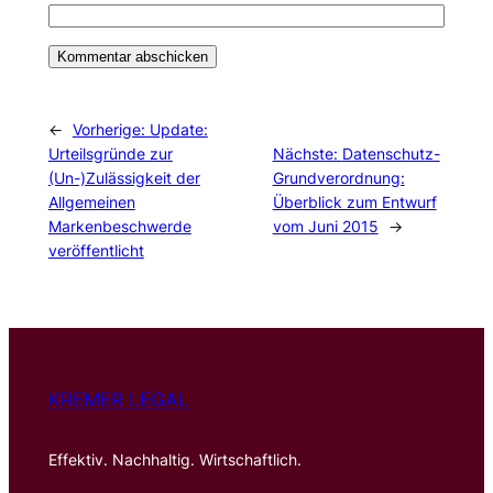
←
Vorherige:
Update:
Urteilsgründe zur
Nächste:
Datenschutz-
(Un-)Zulässigkeit der
Grundverordnung:
Allgemeinen
Überblick zum Entwurf
Markenbeschwerde
vom Juni 2015
→
veröffentlicht
KREMER LEGAL
Effektiv. Nachhaltig. Wirtschaftlich.