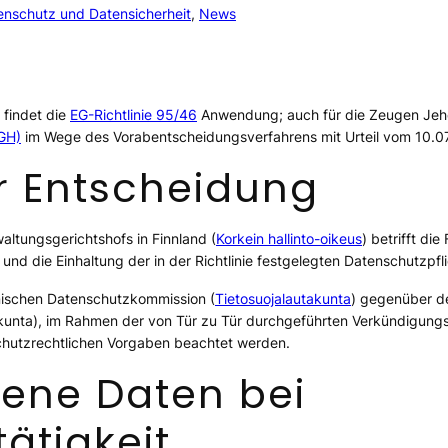
enschutz und Datensicherheit
, 
News
 findet die
EG-Richtlinie 95/46
Anwendung; auch für die Zeugen Jeho
uGH)
im Wege des Vorabentscheidungsverfahrens mit Urteil vom 10.0
r Entscheidung
tungsgerichtshofs in Finnland (
Korkein hallinto-oikeus
) betrifft d
nd die Einhaltung der in der Richtlinie festgelegten Datenschutzpfl
nnischen Datenschutzkommission (
Tietosuojalautakunta
) gegenüber d
yskunta), im Rahmen der von Tür zu Tür durchgeführten Verkündigun
chutzrechtlichen Vorgaben beachtet werden.
ene Daten bei
ätigkeit