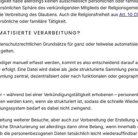
keit habe allerdings keinen ausschließlich persönlichen oder familiä
ersönlichen Sphäre des verkündigenden Mitglieds der Religionsgeme
ie Verbreitung des Glaubens. Auch die Religionsfreiheit aus
Art. 10 
rsönliche oder familiäre Tätigkeit.
ATISIERTE VERARBEITUNG?
datenschutzrechtlichen Grundsätze für ganz oder teilweise automatisie
 gelten.
diger manuell erfasst werden, kommt es also entscheidend darauf
) erfolgt. Eine Datei wird dabei als
„jede strukturierte Sammlung per
ammlung zentral, dezentralisiert oder nach funktionalen oder geograp
der – während bei einer Verkündigungstätigkeit erhobenen – person
en werden kann, wenn sie strukturiert ist, sodass die schnelle Wiede
nungssystem bedarf es dabei nicht zwingend.
reitung weiterer Besuche, aber auch zur Vorbereitung der Erstellung 
iche Strukturierung sei allerdings dann ohne Belang, wenn innerha
b die personenbezogenen Daten tatsächlich leicht wiederauffindbar s