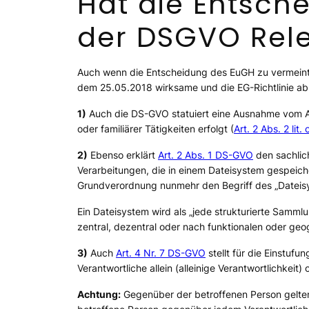
Hat die Entsc
der DSGVO Rel
Auch wenn die Entscheidung des EuGH zu vermeintl
dem 25.05.2018 wirksame und die EG-Richtlinie 
1)
Auch die DS-GVO statuiert eine Ausnahme vom A
oder familiärer Tätigkeiten erfolgt (
Art. 2 Abs. 2 lit
2)
Ebenso erklärt
Art. 2 Abs. 1 DS-GVO
den sachlic
Verarbeitungen, die in einem Dateisystem gespeiche
Grundverordnung nunmehr den Begriff des „Dateis
Ein Dateisystem wird als
„jede strukturierte Samm
zentral, dezentral oder nach funktionalen oder ge
3)
Auch
Art. 4 Nr. 7 DS-GVO
stellt für die Einstuf
Verantwortliche allein (alleinige Verantwortlichke
Achtung:
Gegenüber der betroffenen Person gelte