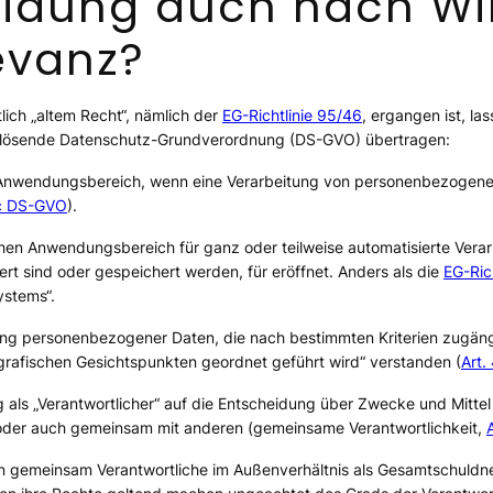
heidung auch nach W
evanz?
ich „altem Recht“, nämlich der
EG-Richtlinie 95/46
, ergangen ist, la
ablösende Datenschutz-Grundverordnung (DS-GVO) übertragen:
nwendungsbereich, wenn eine Verarbeitung von personenbezogenen 
. c DS-GVO
).
hen Anwendungsbereich für ganz oder teilweise automatisierte Verarb
rt sind oder gespeichert werden, für eröffnet. Anders als die
EG-Ric
ystems“.
lung personenbezogener Daten, die nach bestimmten Kriterien zugän
ografischen Gesichtspunkten geordnet geführt wird“
verstanden (
Art.
ung als „Verantwortlicher“ auf die Entscheidung über Zwecke und Mitt
it) oder auch gemeinsam mit anderen (gemeinsame Verantwortlichkeit,
n gemeinsam Verantwortliche im Außenverhältnis als Gesamtschuldn