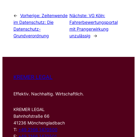
←
Vorherige:
Zeitenwende
Nächste:
VG Köln:
im Datenschutz: Die
Fahrerbewertungsportal
Datenschutz-
mit Prangerwirkung
Grundverordnung
unzulässig
→
KREMER LEGAL
Effektiv. Nachhaltig. Wirtschaftlich.
KREMER LEGAL
Bahnhofstraße 66
41236 Mönchengladbach
T:
+49 2166 1470500
F:
+49 2166 1470501