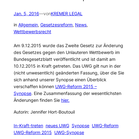
Jan. 5, 2016
—
von
KREMER LEGAL
in
Allgemein
, 
Gesetzesreform
, 
News
, 
Wettbewerbsrecht
Am 9.12.2015 wurde das Zweite Gesetz zur Änderung
des Gesetzes gegen den Unlauteren Wettbewerb im
Bundesgesetzblatt veröffentlicht und ist damit am
10.12.2015 in Kraft getreten. Das UWG gilt nun in der
(nicht unwesentlich) geänderten Fassung, über die Sie
sich anhand unserer Synopse einen Überblick
verschaffen können
UWG-Reform 2015 –
Synopse
. Eine Zusammenfassung der wesentlichsten
Änderungen finden Sie
hier.
Autorin: Jennifer Hort-Boutouil
In-Kraft-treten
neues UWG
Synopse
UWG-Reform
UWG-Reform 2015
UWG-Synopse