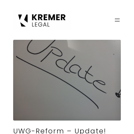
Zum
Inhalt
springen
UWG-Reform – Update!