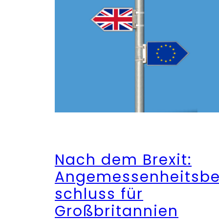
Nach dem Brexit:
Angemessenheitsb
schluss für
Großbritannien