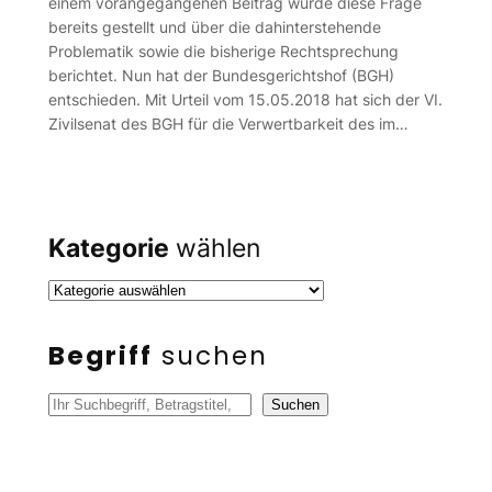
einem vorangegangenen Beitrag wurde diese Frage
bereits gestellt und über die dahinterstehende
Problematik sowie die bisherige Rechtsprechung
berichtet. Nun hat der Bundesgerichtshof (BGH)
entschieden. Mit Urteil vom 15.05.2018 hat sich der VI.
Zivilsenat des BGH für die Verwertbarkeit des im…
Kategorie
wählen
Begriff
suchen
S
Suchen
u
c
h