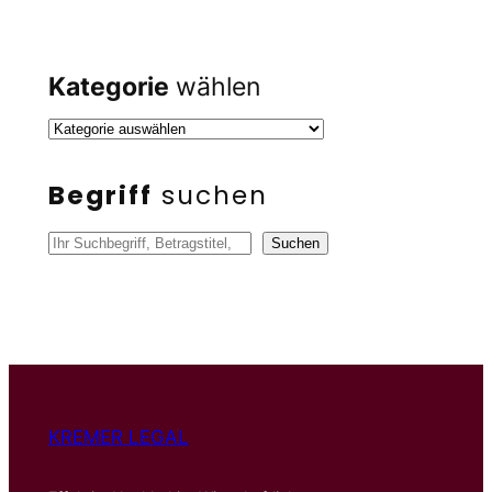
Kategorie
wählen
Begriff
suchen
S
Suchen
u
c
h
e
n
KREMER LEGAL