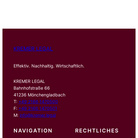
u
c
h
e
n
KREMER LEGAL
Effektiv. Nachhaltig. Wirtschaftlich.
KREMER LEGAL
Bahnhofstraße 66
41236 Mönchengladbach
T:
+49 2166 1470500
F:
+49 2166 1470501
M:
info@kremer.legal
NAVIGATION
RECHTLICHES