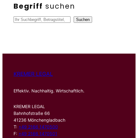
Begriff
suchen
S
Suchen
u
c
h
e
n
KREMER LEGAL
Effektiv. Nachhaltig. Wirtschaftlich.
KREMER LEGAL
Bahnhofstraße 66
41236 Mönchengladbach
T:
+49 2166 1470500
F:
+49 2166 1470501