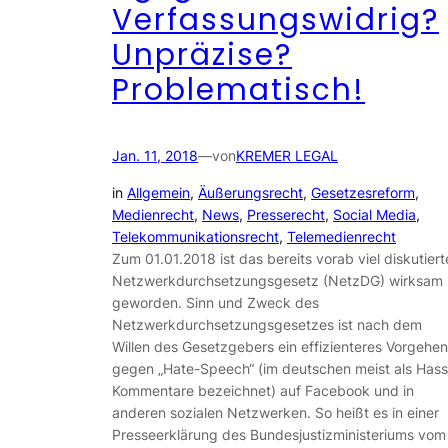
Verfassungswidrig?
Unpräzise?
Problematisch!
Jan. 11, 2018
—
von
KREMER LEGAL
in
Allgemein
, 
Äußerungsrecht
, 
Gesetzesreform
, 
Medienrecht
, 
News
, 
Presserecht
, 
Social Media
, 
Telekommunikationsrecht
, 
Telemedienrecht
Zum 01.01.2018 ist das bereits vorab viel diskutiert
Netzwerkdurchsetzungsgesetz (NetzDG) wirksam
geworden. Sinn und Zweck des
Netzwerkdurchsetzungsgesetzes ist nach dem
Willen des Gesetzgebers ein effizienteres Vorgehen
gegen „Hate-Speech“ (im deutschen meist als Hass
Kommentare bezeichnet) auf Facebook und in
anderen sozialen Netzwerken. So heißt es in einer
Presseerklärung des Bundesjustizministeriums vom