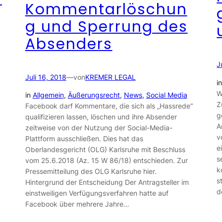
Kommentarlöschun
g und Sperrung des
Absenders
J
Juli 16, 2018
—
von
KREMER LEGAL
i
W
in
Allgemein
, 
Äußerungsrecht
, 
News
, 
Social Media
Z
Facebook darf Kommentare, die sich als „Hassrede“
g
qualifizieren lassen, löschen und ihre Absender
A
zeitweise von der Nutzung der Social-Media-
v
Plattform ausschließen. Dies hat das
e
Oberlandesgericht (OLG) Karlsruhe mit Beschluss
s
vom 25.6.2018 (Az. 15 W 86/18) entschieden. Zur
k
Pressemitteilung des OLG Karlsruhe hier.
s
Hintergrund der Entscheidung Der Antragsteller im
d
einstweiligen Verfügungsverfahren hatte auf
Facebook über mehrere Jahre…