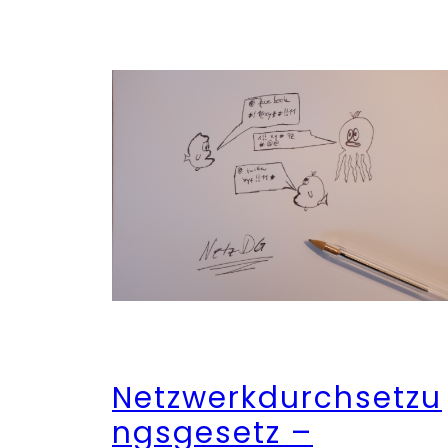
Netzwerkdurchsetzu
ngsgesetz –