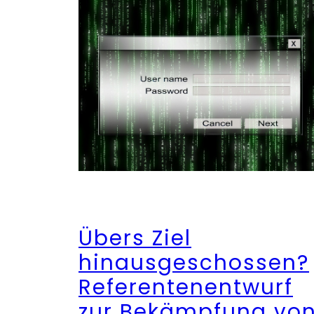
Übers Ziel
hinausgeschossen?
Referentenentwurf
zur Bekämpfung vo