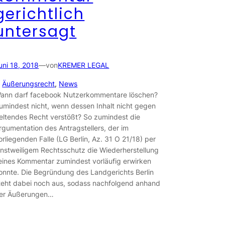
gerichtlich
untersagt
uni 18, 2018
—
von
KREMER LEGAL
n
Äußerungsrecht
, 
News
ann darf facebook Nutzerkommentare löschen?
umindest nicht, wenn dessen Inhalt nicht gegen
eltendes Recht verstößt? So zumindest die
rgumentation des Antragstellers, der im
orliegenden Falle (LG Berlin, Az. 31 O 21/18) per
instweiligem Rechtsschutz die Wiederherstellung
eines Kommentar zumindest vorläufig erwirken
onnte. Die Begründung des Landgerichts Berlin
teht dabei noch aus, sodass nachfolgend anhand
er Äußerungen…